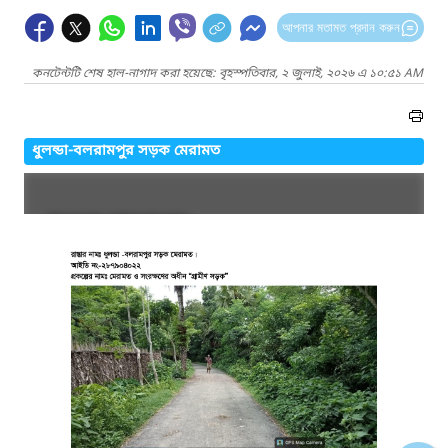
আপনার মতামত প্রদান করুন
কনটেন্টটি শেষ হাল-নাগাদ করা হয়েছে: বৃহস্পতিবার, ২ জুলাই, ২০২৬ এ ১০:৫১ AM
ধুলন্ডা-বলরামপুর সড়ক মেরামত