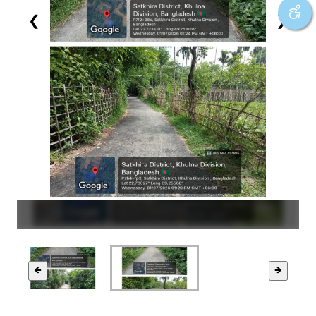
❮
❯
🡸
🡺