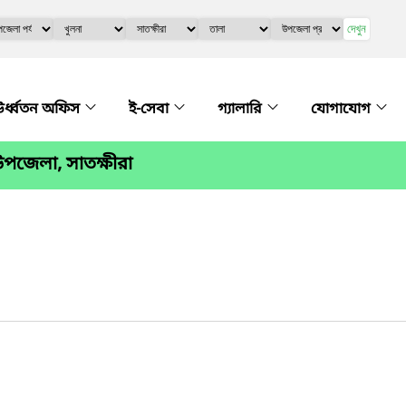
দেখুন
র্ধ্বতন অফিস
ই-সেবা
গ্যালারি
যোগাযোগ
পজেলা, সাতক্ষীরা