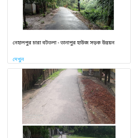
নেহালপুর চারা বটতলা - তানাপুর হাউজ সড়ক উন্নয়ন
দেখুন