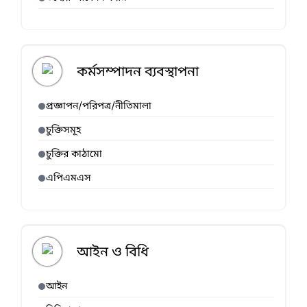
কর্মসম্পাদন ব্যবস্থাপনা
প্রজ্ঞাপন/পরিপত্র/নীতিমালা
চুক্তিসমূহ
চুক্তির কাঠামো
এপিএমএস
আইন ও বিধি
আইন